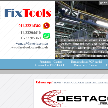
011-32214302
11-33294410
11-33285369
- FIJACIONES RAPIDAS MANUALES DE
ventas@fixtools.com.ar
- CLAMPS HIDRAULICOS Y NEUMATIC
www.facebook.com/fixtools
- VENTOSAS - GRIPPERS - ROBOTICA
- SISTEMA DE INDEXADO Y CONVEYO
- I
NTENSIFICADORES DE PRESION SC
Fijaciones - Clamps
Remachadoras POP-Avdel
Automacion DE-STA-CO
Remaches - Tuercas
Ud esta aquí:
HOME
>
MANIPULADORES A DISTANCIA DEST