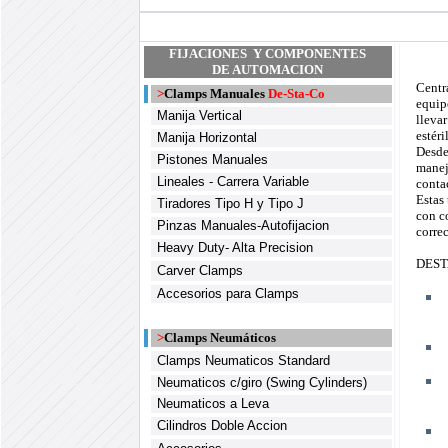
FIJACIONES Y COMPONENTES
DE AUTOMACION
Centr
>
Clamps Manuales
De-Sta-Co
equip
Manija Vertical
lleva
estéri
Manija Horizontal
Desde
Pistones Manuales
manej
Lineales - Carrera Variable
conta
Estas
Tiradores Tipo H y Tipo J
con c
Pinzas Manuales-Autofijacion
corre
Heavy Duty- Alta Precision
DEST
Carver Clamps
Accesorios para Clamps
>
Clamps Neumáticos
Clamps Neumaticos Standard
Neumaticos c/giro (Swing Cylinders)
Neumaticos a Leva
Cilindros Doble Accion