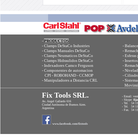
-
PRODUCTOS
-
Clamps DeStaCo Industries
-
Balance
-
Clamps Manuales DeStaCo
-
Remach
-
Clamps Neumaticos DeStaCo
-
Esferas 
-
Clamps Hidraulidos DeStaCo
-
Inserto
-
Indexadores Camco Ferguson
-
Remach
-
Componentes de automacion
-
Nivelad
CPI - ROBOHAND - CCMOP
-
Cilind
-
Manipuladores a Distancia CRL
-
Sistema
Movimie
Fix Tools SRL.
- Email: ven
- Skype:
fija
Av
.
Angel Gallardo 616
- Tel. 54 1
Ciudad Autónoma de Buenos Aires.
- Tel. 54 1
Argentina
- Fax. 54 1
www.facebook.com/fixtools